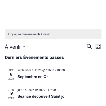
Il n’y a pas d’évènements à venir.
À venir
N
R
R
L
e
S
i
a
c
e
Derniers Évènements passés
é
s
h
l
t
v
e
e
e
c
r
c
i
septembre 6, 2025 @ 13h30
-
18h00
SEP
c
6
t
h
Septembre en Or
h
i
g
2025
e
o
a
n
e
juin 16, 2025 @ 8h00
-
17h00
JUIN
n
16
t
e
Séance découvert Saint jo
r
2025
z
i
u