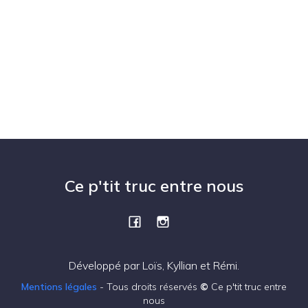
c
n
o
e
d
h
n
a
t
d
e
e
.
e
e
v
t
u
n
e
s
a
Ce p'tit truc entre nous
É
v
v
i
è
Développé par Loïs, Kyllian et Rémi.
g
n
Mentions légales
- Tous droits réservés
©
Ce p'tit truc entre
e
a
nous