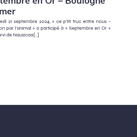
tembre en Or – Boulogne
 mer
di 21 septembre 2024, « ce p’tit truc entre nous –
on par l’animal » a participé à « Septembre en Or »
arvi de Nausicaa[…]