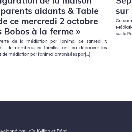
uguration de la maison
Sep
 parents aidants & Table
sur
de ce mercredi 2 octobre
Ce same
Médiati
es Bobos à la ferme »
sur le P
erte de la médiation par l’animal ce samedi 5
e : de nombreuses familles ont pu découvrir les
 de médiation par l’animal organisées par[…]
veloppé par Loïs, Kyllian et Rémi.