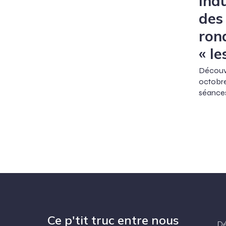
Ina
des
ron
« l
Découv
octobr
séances
Ce p'tit truc entre nous
Dé