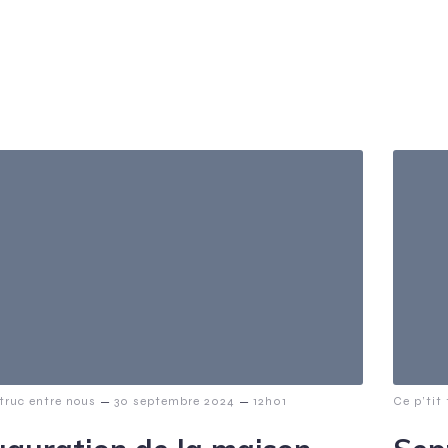
–
–
 truc entre nous
30 septembre 2024
12h01
Ce p’tit